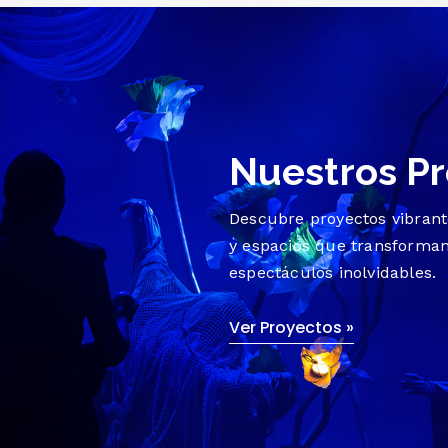
Nuestros P
Descubre proyectos vibrante
y espacios que transforman
espectáculos inolvidables.
Ver Proyectos »