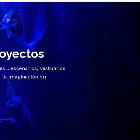
royectos
s... escenarios, vestuarios
 la imaginación en