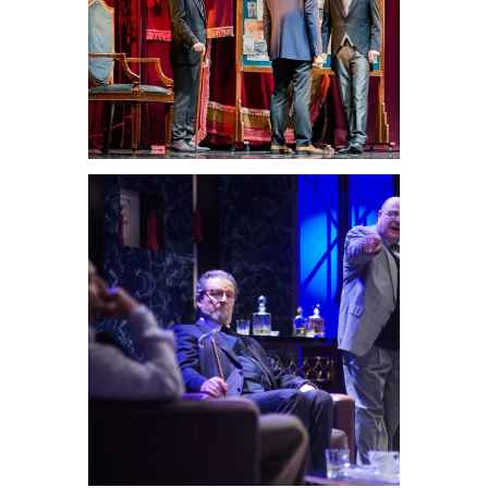
Holmes y el
destripador
Teatrales
Y no quedara
ninguno