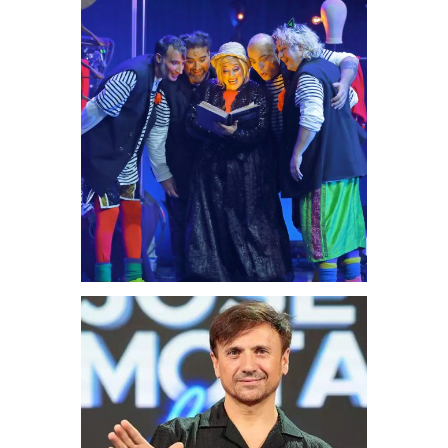
Teatrales
Los hermanos
Aragón
Audiovisuales
José Mota Live