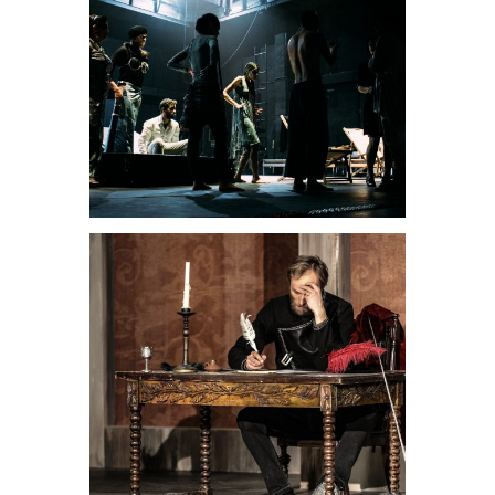
Teatrales
El funeral de
los necios
Teatrales
La dama
duende