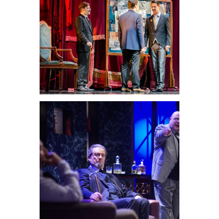
Sherlock
Holmes y el
destripador
Teatrales
Y no quedara
ninguno