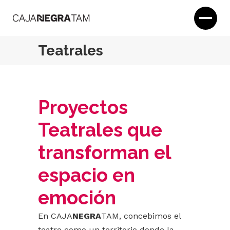
Teatrales
Proyectos
Teatrales que
transforman el
espacio en
emoción
En
CAJA
NEGRA
TAM
, concebimos el
teatro como un territorio donde la