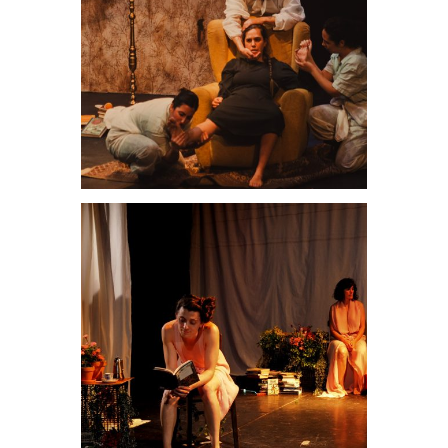
Teatrales
Oboedescere
Teatrales
Territorio
Siboney