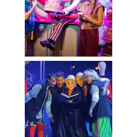
Hansel y
Gretel
Teatrales
Los
hermanos
Aragón